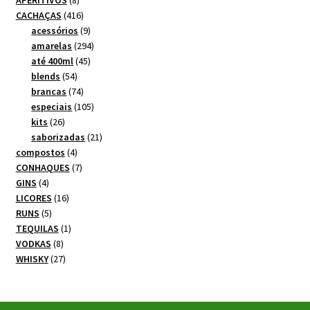
produtos
416
CACHAÇAS
416
produtos
9
acessórios
9
produtos
294
amarelas
294
45
produtos
até 400ml
45
54
produtos
blends
54
produtos
74
brancas
74
produtos
105
especiais
105
26
produtos
kits
26
produtos
21
saborizadas
21
4
produtos
compostos
4
produtos
7
CONHAQUES
7
4
produtos
GINS
4
produtos
16
LICORES
16
5
produtos
RUNS
5
produtos
1
TEQUILAS
1
8
produto
VODKAS
8
produtos
27
WHISKY
27
produtos