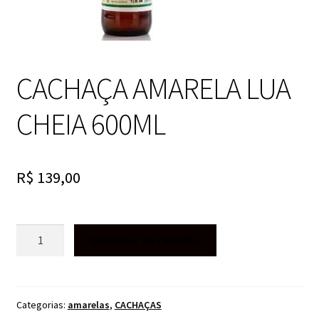
CACHAÇA AMARELA LUA
CHEIA 600ML
R$
139,00
CACHAÇA
Adicionar ao carrinho
AMARELA
LUA
CHEIA
600ML
Categorias:
amarelas
,
CACHAÇAS