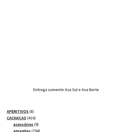
Entrega somente Asa Sul e Asa Norte
8
APERITIVOS
8
produtos
416
CACHAÇAS
416
produtos
9
acessórios
9
produtos
294
amarelas
294