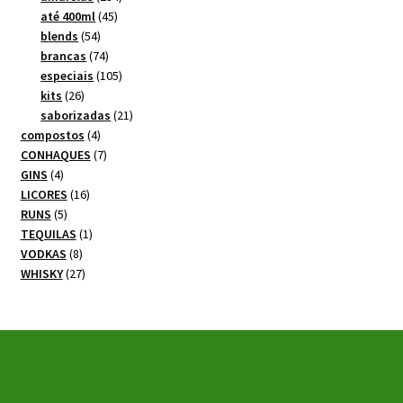
45
produtos
até 400ml
45
54
produtos
blends
54
produtos
74
brancas
74
produtos
105
especiais
105
26
produtos
kits
26
produtos
21
saborizadas
21
4
produtos
compostos
4
produtos
7
CONHAQUES
7
4
produtos
GINS
4
produtos
16
LICORES
16
5
produtos
RUNS
5
produtos
1
TEQUILAS
1
8
produto
VODKAS
8
produtos
27
WHISKY
27
produtos