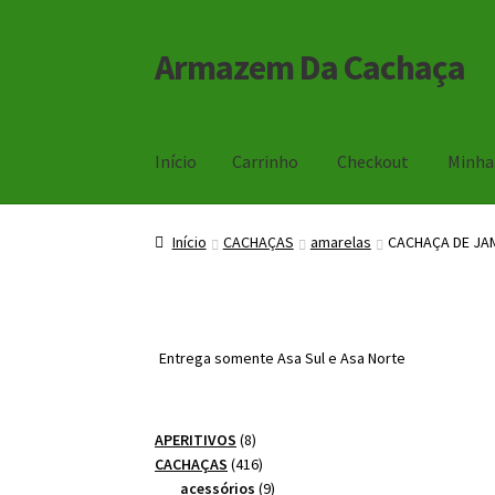
Armazem Da Cachaça
Pular
Pular
para
para
navegação
o
conteúdo
Início
Carrinho
Checkout
Minha
Início
Carrinho
Checkout
Minha Conta
Início
CACHAÇAS
amarelas
CACHAÇA DE JA
Entrega somente Asa Sul e Asa Norte
8
APERITIVOS
8
produtos
416
CACHAÇAS
416
produtos
9
acessórios
9