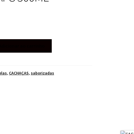
Adicionar ao carrinho
elas
,
CACHAÇAS
,
saborizadas