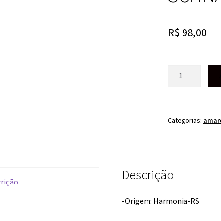
R$
98,00
CACHAÇA
DE
JAMBU
E
AMBURANA
Categorias:
amar
HARMONIE
SCHNAPS
500ML
quantidade
Descrição
rição
-Origem: Harmonia-RS