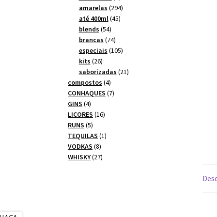
produtos
294
amarelas
294
45
produtos
até 400ml
45
54
produtos
blends
54
produtos
74
brancas
74
produtos
105
especiais
105
26
produtos
kits
26
produtos
21
saborizadas
21
4
produtos
compostos
4
produtos
7
CONHAQUES
7
4
produtos
GINS
4
produtos
16
LICORES
16
5
produtos
RUNS
5
produtos
1
TEQUILAS
1
8
produto
VODKAS
8
produtos
27
WHISKY
27
produtos
Desc