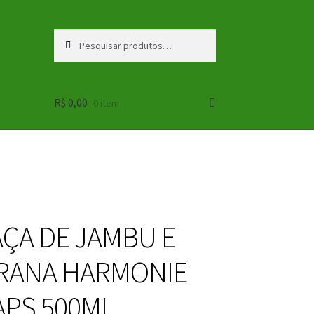
Pesquisar
Pesquisar
por:
R$
0,00
0 item
ÇA DE JAMBU E
RANA HARMONIE
PS 500ML