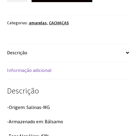
BOAZINHA
700ML
quantidade
Categorias:
amarelas
,
CACHAÇAS
Descrição
Informação adicional
Descrição
-Origem: Salinas-MG
-Armazenado em: Bálsamo
-Teor Alcoólico: 42%