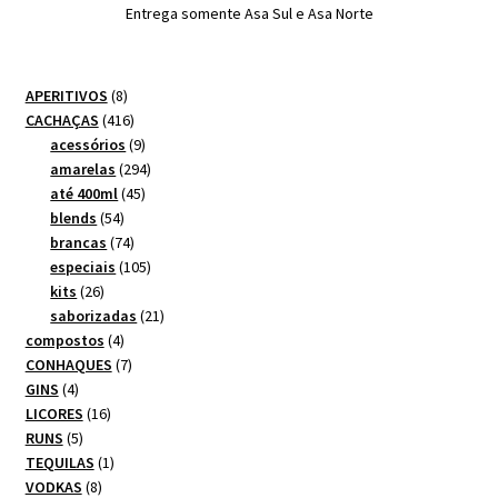
Entrega somente Asa Sul e Asa Norte
8
APERITIVOS
8
produtos
416
CACHAÇAS
416
produtos
9
acessórios
9
produtos
294
amarelas
294
45
produtos
até 400ml
45
54
produtos
blends
54
produtos
74
brancas
74
produtos
105
especiais
105
26
produtos
kits
26
produtos
21
saborizadas
21
4
produtos
compostos
4
produtos
7
CONHAQUES
7
4
produtos
GINS
4
produtos
16
LICORES
16
5
produtos
RUNS
5
produtos
1
TEQUILAS
1
8
produto
VODKAS
8