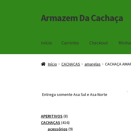
Armazem Da Cachaça
Pular
Pular
para
para
navegação
o
conteúdo
Início
Carrinho
Checkout
Minha
Início
Carrinho
Checkout
Minha Conta
Início
CACHAÇAS
amarelas
CACHAÇA AMAR
Entrega somente Asa Sul e Asa Norte
8
APERITIVOS
8
produtos
416
CACHAÇAS
416
produtos
9
acessórios
9