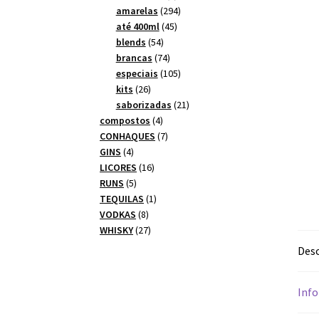
produtos
294
amarelas
294
45
produtos
até 400ml
45
54
produtos
blends
54
produtos
74
brancas
74
produtos
105
especiais
105
26
produtos
kits
26
produtos
21
saborizadas
21
4
produtos
compostos
4
produtos
7
CONHAQUES
7
4
produtos
GINS
4
produtos
16
LICORES
16
5
produtos
RUNS
5
produtos
1
TEQUILAS
1
8
produto
VODKAS
8
produtos
27
WHISKY
27
produtos
Desc
Info