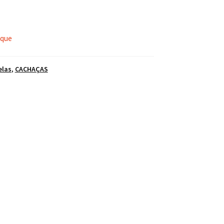
oque
elas
,
CACHAÇAS