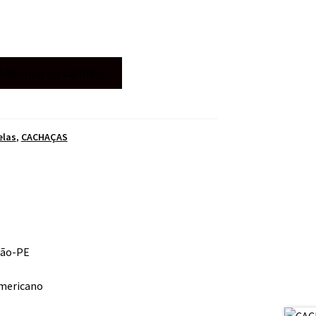
Adicionar ao carrinho
elas
,
CACHAÇAS
tão-PE
mericano