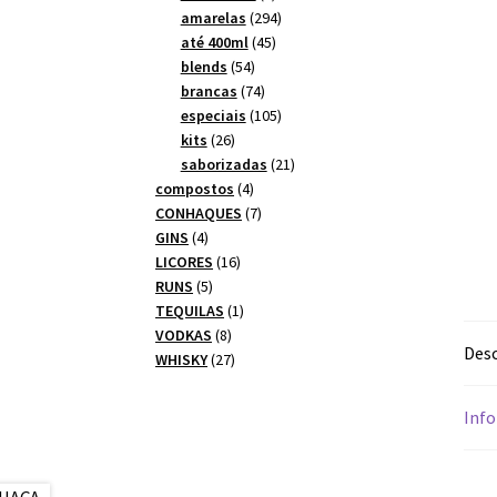
produtos
294
amarelas
294
45
produtos
até 400ml
45
54
produtos
blends
54
produtos
74
brancas
74
produtos
105
especiais
105
26
produtos
kits
26
produtos
21
saborizadas
21
4
produtos
compostos
4
produtos
7
CONHAQUES
7
4
produtos
GINS
4
produtos
16
LICORES
16
5
produtos
RUNS
5
produtos
1
TEQUILAS
1
8
produto
VODKAS
8
Desc
produtos
27
WHISKY
27
produtos
Info