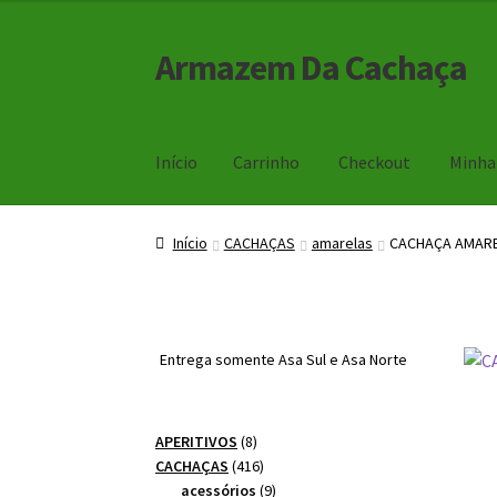
Armazem Da Cachaça
Pular
Pular
para
para
navegação
o
conteúdo
Início
Carrinho
Checkout
Minha
Início
Carrinho
Checkout
Minha Conta
Início
CACHAÇAS
amarelas
CACHAÇA AMARE
Entrega somente Asa Sul e Asa Norte
8
APERITIVOS
8
produtos
416
CACHAÇAS
416
produtos
9
acessórios
9