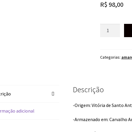
R$
98,00
CACHAÇA
AMARELA
PITU
GOLD
1LITRO
Categorias:
amar
quantidade
Descrição
rição
-Origem: Vitória de Santo An
rmação adicional
-Armazenado em: Carvalho A