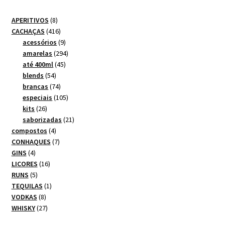
8
APERITIVOS
8
produtos
416
CACHAÇAS
416
produtos
9
acessórios
9
produtos
294
amarelas
294
45
produtos
até 400ml
45
54
produtos
blends
54
produtos
74
brancas
74
produtos
105
especiais
105
26
produtos
kits
26
produtos
21
saborizadas
21
4
produtos
compostos
4
produtos
7
CONHAQUES
7
4
produtos
GINS
4
produtos
16
LICORES
16
5
produtos
RUNS
5
produtos
1
TEQUILAS
1
8
produto
VODKAS
8
produtos
27
WHISKY
27
produtos