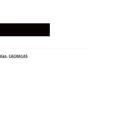
Adicionar ao carrinho
elas
,
CACHAÇAS