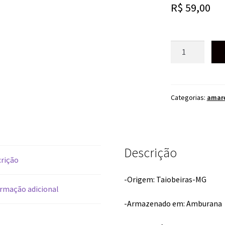
R$
59,00
CACHAÇA
AMARELA
TABUA
670ML
quantidade
Categorias:
amar
Descrição
rição
-Origem: Taiobeiras-MG
rmação adicional
-Armazenado em: Amburana