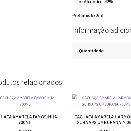
-Teor Alcoólico: 42%
-Volume: 670ml
Informação adicio
Quantidade
odutos relacionados
CHAÇA AMARELA FAMOSINHA
CACHAÇA AMARELA HARMO
700ML
SCHNAPS UMBURANA 700
R$
69,00
R$
98,00