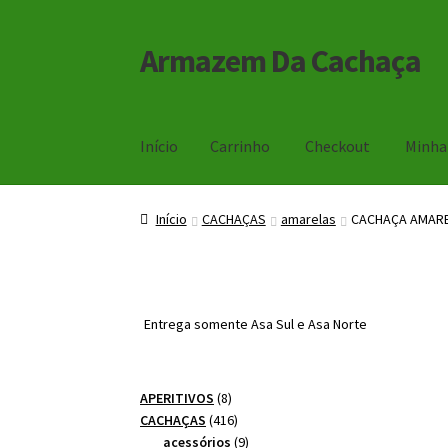
Armazem Da Cachaça
Pular
Pular
para
para
navegação
o
conteúdo
Início
Carrinho
Checkout
Minha
Início
Carrinho
Checkout
Minha Conta
Início
CACHAÇAS
amarelas
CACHAÇA AMARE
Entrega somente Asa Sul e Asa Norte
8
APERITIVOS
8
produtos
416
CACHAÇAS
416
produtos
9
acessórios
9