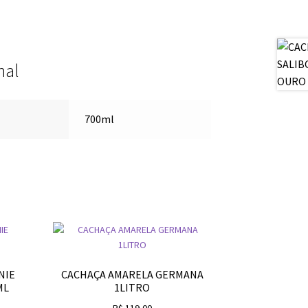
nal
700ml
NIE
CACHAÇA AMARELA GERMANA
ML
1LITRO
R$
119,00