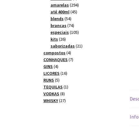
produtos
294
amarelas
294
45
produtos
até 400ml
45
54
produtos
blends
54
produtos
74
brancas
74
produtos
105
especiais
105
26
produtos
kits
26
produtos
21
saborizadas
21
4
produtos
compostos
4
produtos
7
CONHAQUES
7
4
produtos
GINS
4
produtos
16
LICORES
16
5
produtos
RUNS
5
produtos
1
TEQUILAS
1
8
produto
VODKAS
8
Desc
produtos
27
WHISKY
27
produtos
Info