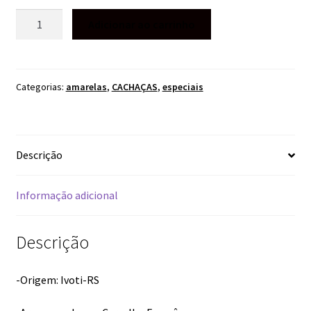
CACHAÇA
Adicionar ao carrinho
AMARELA
WEBER
HAUS
4
Categorias:
amarelas
,
CACHAÇAS
,
especiais
ANOS
750ML
quantidade
Descrição
Informação adicional
Descrição
-Origem: Ivoti-RS