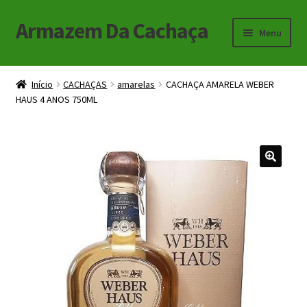
Armazem Da Cachaça
Pular
Pular
Menu
para
para
navegação
o
Início
conteúdo
Início
CACHAÇAS
amarelas
CACHAÇA AMARELA WEBER
HAUS 4 ANOS 750ML
Carrinho
Checkout
Minha Conta
🔍