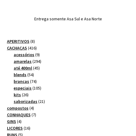
Entrega somente Asa Sul e Asa Norte
8
APERITIVOS
8
produtos
416
CACHAÇAS
416
produtos
9
acessórios
9
produtos
294
amarelas
294
45
produtos
até 400ml
45
54
produtos
blends
54
produtos
74
brancas
74
produtos
105
especiais
105
26
produtos
kits
26
produtos
21
saborizadas
21
4
produtos
compostos
4
produtos
7
CONHAQUES
7
4
produtos
GINS
4
produtos
16
LICORES
16
5
produtos
RUNS
5