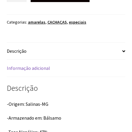
SANTIAGO
600ML
quantidade
Categorias:
amarelas
,
CACHAÇAS
,
especiais
Descrição
Informação adicional
Descrição
-Origem: Salinas-MG
-Armazenado em: Bálsamo
-Teor Alcoólico: 47%