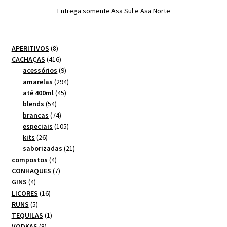
Entrega somente Asa Sul e Asa Norte
8
APERITIVOS
8
produtos
416
CACHAÇAS
416
produtos
9
acessórios
9
produtos
294
amarelas
294
45
produtos
até 400ml
45
54
produtos
blends
54
produtos
74
brancas
74
produtos
105
especiais
105
26
produtos
kits
26
produtos
21
saborizadas
21
4
produtos
compostos
4
produtos
7
CONHAQUES
7
4
produtos
GINS
4
produtos
16
LICORES
16
5
produtos
RUNS
5
produtos
1
TEQUILAS
1
8
produto
VODKAS
8