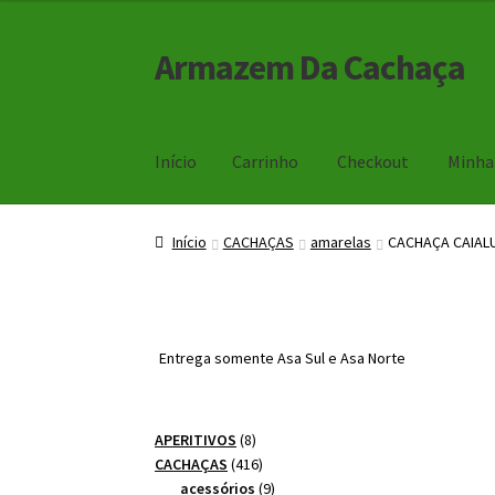
Armazem Da Cachaça
Pular
Pular
para
para
navegação
o
conteúdo
Início
Carrinho
Checkout
Minha
Início
Carrinho
Checkout
Minha Conta
Início
CACHAÇAS
amarelas
CACHAÇA CAIAL
Entrega somente Asa Sul e Asa Norte
8
APERITIVOS
8
produtos
416
CACHAÇAS
416
produtos
9
acessórios
9