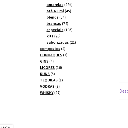
produtos
294
amarelas
294
45
produtos
até 400ml
45
54
produtos
blends
54
produtos
74
brancas
74
produtos
105
especiais
105
26
produtos
kits
26
produtos
21
saborizadas
21
4
produtos
compostos
4
produtos
7
CONHAQUES
7
4
produtos
GINS
4
produtos
16
LICORES
16
5
produtos
RUNS
5
produtos
1
TEQUILAS
1
8
produto
VODKAS
8
Desc
produtos
27
WHISKY
27
produtos