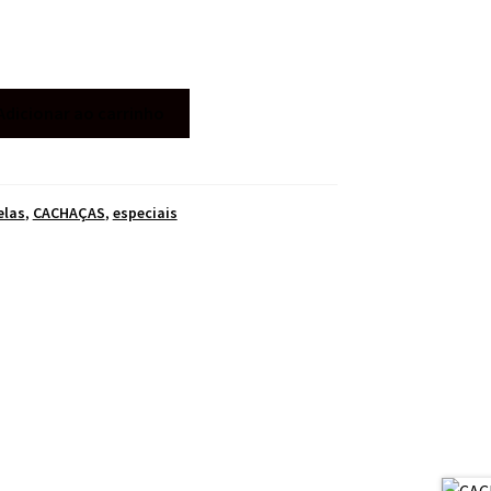
Adicionar ao carrinho
elas
,
CACHAÇAS
,
especiais