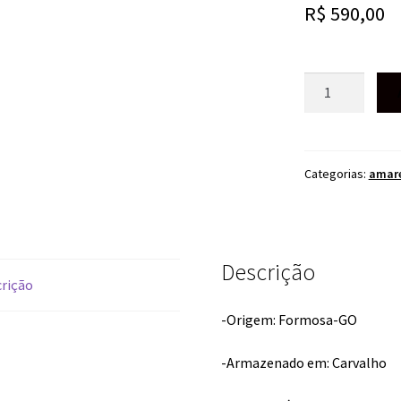
R$
590,00
CACHAÇA
CAIALUA
JOSÉ
SARAIVA
700ML
Categorias:
amar
quantidade
Descrição
rição
-Origem: Formosa-GO
-Armazenado em: Carvalho