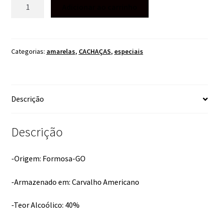
CACHAÇA
Adicionar ao carrinho
CAIALUA
PREMIUM
750ML
quantidade
Categorias:
amarelas
,
CACHAÇAS
,
especiais
Descrição
Descrição
-Origem: Formosa-GO
-Armazenado em: Carvalho Americano
-Teor Alcoólico: 40%