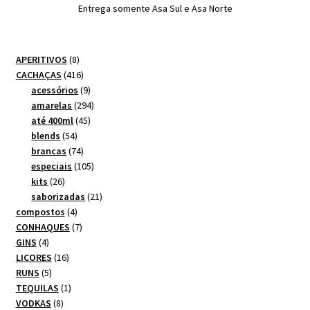
Entrega somente Asa Sul e Asa Norte
8
APERITIVOS
8
produtos
416
CACHAÇAS
416
produtos
9
acessórios
9
produtos
294
amarelas
294
45
produtos
até 400ml
45
54
produtos
blends
54
produtos
74
brancas
74
produtos
105
especiais
105
26
produtos
kits
26
produtos
21
saborizadas
21
4
produtos
compostos
4
produtos
7
CONHAQUES
7
4
produtos
GINS
4
produtos
16
LICORES
16
5
produtos
RUNS
5
produtos
1
TEQUILAS
1
8
produto
VODKAS
8