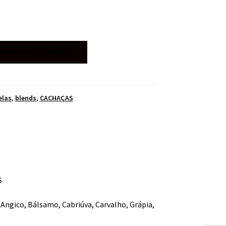
Adicionar ao carrinho
elas
,
blends
,
CACHAÇAS
S
ngico, Bálsamo, Cabriúva, Carvalho, Grápia,