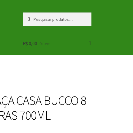
Pesquisar
Pesquisar
por:
R$
0,00
0 item
ÇA CASA BUCCO 8
RAS 700ML