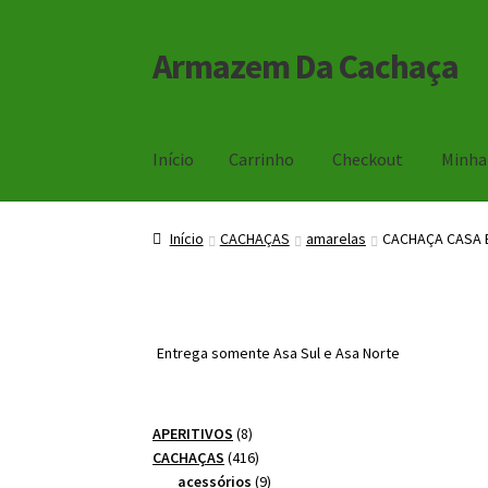
Armazem Da Cachaça
Pular
Pular
para
para
navegação
o
conteúdo
Início
Carrinho
Checkout
Minha
Início
Carrinho
Checkout
Minha Conta
Início
CACHAÇAS
amarelas
CACHAÇA CASA 
Entrega somente Asa Sul e Asa Norte
8
APERITIVOS
8
produtos
416
CACHAÇAS
416
produtos
9
acessórios
9