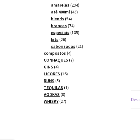
produtos
294
amarelas
294
45
produtos
até 400ml
45
54
produtos
blends
54
produtos
74
brancas
74
produtos
105
especiais
105
26
produtos
kits
26
produtos
21
saborizadas
21
4
produtos
compostos
4
produtos
7
CONHAQUES
7
4
produtos
GINS
4
produtos
16
LICORES
16
5
produtos
RUNS
5
produtos
1
TEQUILAS
1
8
produto
VODKAS
8
Desc
produtos
27
WHISKY
27
produtos