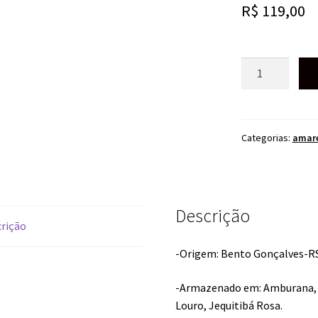
R$
119,00
CACHAÇA
CASA
BUCCO
8
MADEIRAS
Categorias:
amar
700ML
quantidade
Descrição
rição
-Origem: Bento Gonçalves-R
-Armazenado em: Amburana, A
Louro, Jequitibá Rosa.