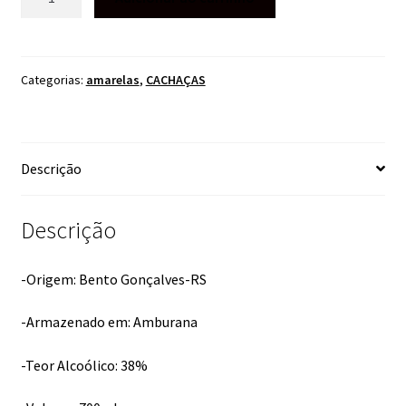
CASA
BUCCO
AMBURANA
700ML
Categorias:
amarelas
,
CACHAÇAS
quantidade
Descrição
Descrição
-Origem: Bento Gonçalves-RS
-Armazenado em: Amburana
-Teor Alcoólico: 38%