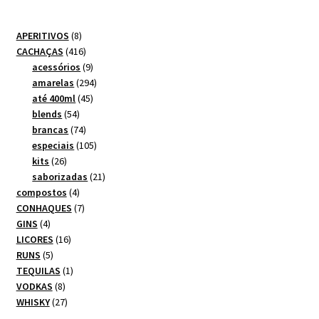
8
APERITIVOS
8
produtos
416
CACHAÇAS
416
produtos
9
acessórios
9
produtos
294
amarelas
294
45
produtos
até 400ml
45
54
produtos
blends
54
produtos
74
brancas
74
produtos
105
especiais
105
26
produtos
kits
26
produtos
21
saborizadas
21
4
produtos
compostos
4
produtos
7
CONHAQUES
7
4
produtos
GINS
4
produtos
16
LICORES
16
5
produtos
RUNS
5
produtos
1
TEQUILAS
1
8
produto
VODKAS
8
produtos
27
WHISKY
27
produtos