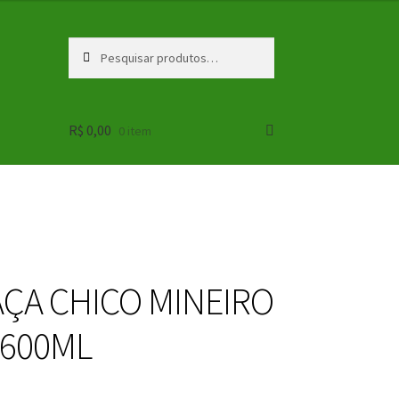
Pesquisar
Pesquisar
por:
R$
0,00
0 item
ÇA CHICO MINEIRO
600ML