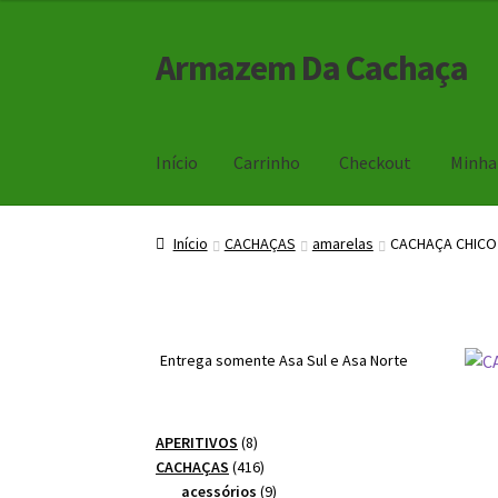
Armazem Da Cachaça
Pular
Pular
para
para
navegação
o
conteúdo
Início
Carrinho
Checkout
Minha
Início
Carrinho
Checkout
Minha Conta
Início
CACHAÇAS
amarelas
CACHAÇA CHICO
Entrega somente Asa Sul e Asa Norte
8
APERITIVOS
8
produtos
416
CACHAÇAS
416
produtos
9
acessórios
9