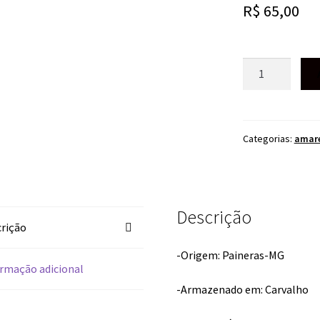
R$
65,00
CACHAÇA
CHICO
MINEIRO
OURO
600ML
Categorias:
amar
quantidade
Descrição
rição
-Origem: Paineras-MG
rmação adicional
-Armazenado em: Carvalho