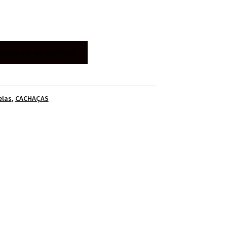
Adicionar ao carrinho
elas
,
CACHAÇAS