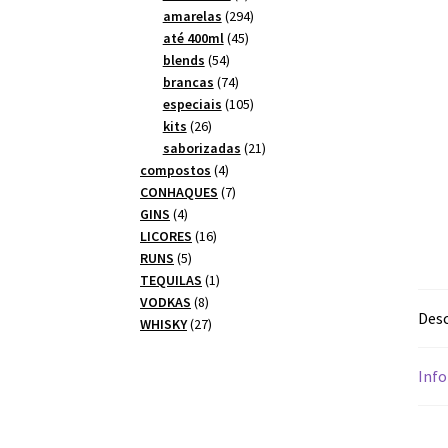
produtos
294
amarelas
294
45
produtos
até 400ml
45
54
produtos
blends
54
produtos
74
brancas
74
produtos
105
especiais
105
26
produtos
kits
26
produtos
21
saborizadas
21
4
produtos
compostos
4
produtos
7
CONHAQUES
7
4
produtos
GINS
4
produtos
16
LICORES
16
5
produtos
RUNS
5
produtos
1
TEQUILAS
1
8
produto
VODKAS
8
Desc
produtos
27
WHISKY
27
produtos
Info