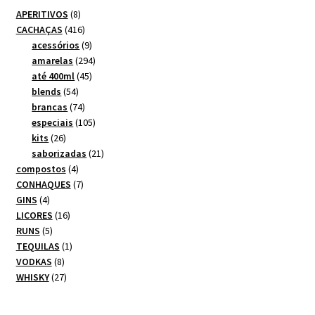
8
APERITIVOS
8
produtos
416
CACHAÇAS
416
produtos
9
acessórios
9
produtos
294
amarelas
294
45
produtos
até 400ml
45
54
produtos
blends
54
produtos
74
brancas
74
produtos
105
especiais
105
26
produtos
kits
26
produtos
21
saborizadas
21
4
produtos
compostos
4
produtos
7
CONHAQUES
7
4
produtos
GINS
4
produtos
16
LICORES
16
5
produtos
RUNS
5
produtos
1
TEQUILAS
1
8
produto
VODKAS
8
produtos
27
WHISKY
27
produtos