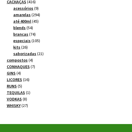
produtos
416
CACHAÇAS
416
produtos
9
acessórios
9
produtos
294
amarelas
294
45
produtos
até 400ml
45
54
produtos
blends
54
produtos
74
brancas
74
produtos
105
especiais
105
26
produtos
kits
26
produtos
21
saborizadas
21
4
produtos
compostos
4
produtos
7
CONHAQUES
7
4
produtos
GINS
4
produtos
16
LICORES
16
5
produtos
RUNS
5
produtos
1
TEQUILAS
1
8
produto
VODKAS
8
produtos
27
WHISKY
27
produtos