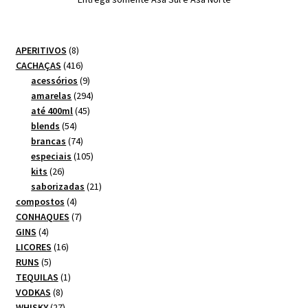
8
APERITIVOS
8
produtos
416
CACHAÇAS
416
produtos
9
acessórios
9
produtos
294
amarelas
294
45
produtos
até 400ml
45
54
produtos
blends
54
produtos
74
brancas
74
produtos
105
especiais
105
26
produtos
kits
26
produtos
21
saborizadas
21
4
produtos
compostos
4
produtos
7
CONHAQUES
7
4
produtos
GINS
4
produtos
16
LICORES
16
5
produtos
RUNS
5
produtos
1
TEQUILAS
1
8
produto
VODKAS
8
produtos
27
WHISKY
27