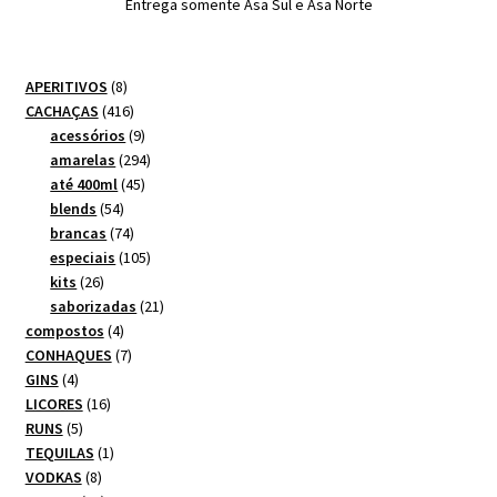
Entrega somente Asa Sul e Asa Norte
8
APERITIVOS
8
produtos
416
CACHAÇAS
416
produtos
9
acessórios
9
produtos
294
amarelas
294
45
produtos
até 400ml
45
54
produtos
blends
54
produtos
74
brancas
74
produtos
105
especiais
105
26
produtos
kits
26
produtos
21
saborizadas
21
4
produtos
compostos
4
produtos
7
CONHAQUES
7
4
produtos
GINS
4
produtos
16
LICORES
16
5
produtos
RUNS
5
produtos
1
TEQUILAS
1
8
produto
VODKAS
8