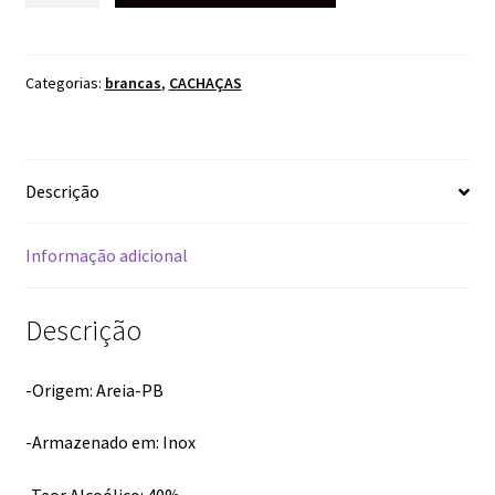
BRANCA
1LITRO
quantidade
Categorias:
brancas
,
CACHAÇAS
Descrição
Informação adicional
Descrição
-Origem: Areia-PB
-Armazenado em: Inox
-Teor Alcoólico: 40%