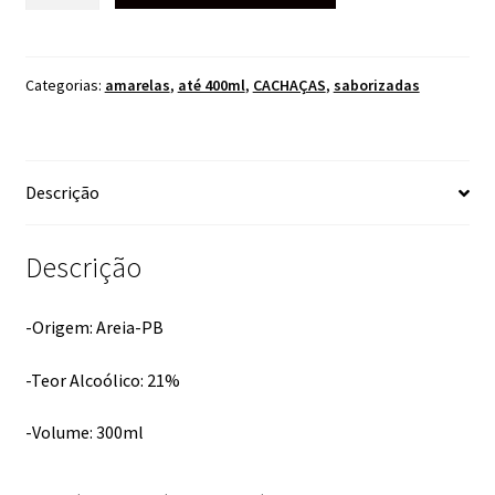
MAÇÃ
VERDE
300ML
Categorias:
amarelas
,
até 400ml
,
CACHAÇAS
,
saborizadas
quantidade
Descrição
Descrição
-Origem: Areia-PB
-Teor Alcoólico: 21%
-Volume: 300ml