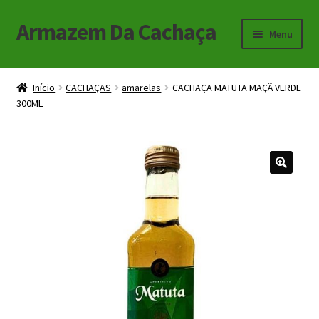
Armazem Da Cachaça
Pular
Pular
Menu
para
para
navegação
o
Início
conteúdo
Início
CACHAÇAS
amarelas
CACHAÇA MATUTA MAÇÃ VERDE
300ML
Carrinho
Checkout
Minha Conta
🔍