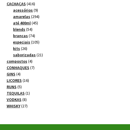
produtos
416
CACHAÇAS
416
produtos
9
acessórios
9
produtos
294
amarelas
294
45
produtos
até 400ml
45
54
produtos
blends
54
produtos
74
brancas
74
produtos
105
especiais
105
26
produtos
kits
26
produtos
21
saborizadas
21
4
produtos
compostos
4
produtos
7
CONHAQUES
7
4
produtos
GINS
4
produtos
16
LICORES
16
5
produtos
RUNS
5
produtos
1
TEQUILAS
1
8
produto
VODKAS
8
produtos
27
WHISKY
27
produtos