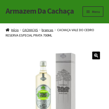
Armazem Da Cachaça
Pular
Pular
Menu
para
para
navegação
o
Início
conteúdo
Início
CACHAÇAS
brancas
CACHAÇA VALE DO CEDRO
RESERVA ESPECIAL PRATA 700ML
Carrinho
Checkout
Minha Conta
🔍