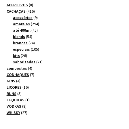
8
APERITIVOS
8
produtos
416
CACHAÇAS
416
produtos
9
acessórios
9
produtos
294
amarelas
294
45
produtos
até 400ml
45
54
produtos
blends
54
produtos
74
brancas
74
produtos
105
especiais
105
26
produtos
kits
26
produtos
21
saborizadas
21
4
produtos
compostos
4
produtos
7
CONHAQUES
7
4
produtos
GINS
4
produtos
16
LICORES
16
5
produtos
RUNS
5
produtos
1
TEQUILAS
1
8
produto
VODKAS
8
produtos
27
WHISKY
27
produtos