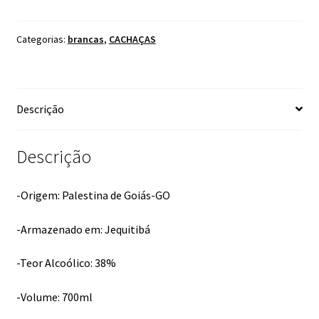
DO
CEDRO
RESERVA
Categorias:
brancas
,
CACHAÇAS
ESPECIAL
PRATA
700ML
Descrição
quantidade
Descrição
-Origem: Palestina de Goiás-GO
-Armazenado em: Jequitibá
-Teor Alcoólico: 38%
-Volume: 700ml