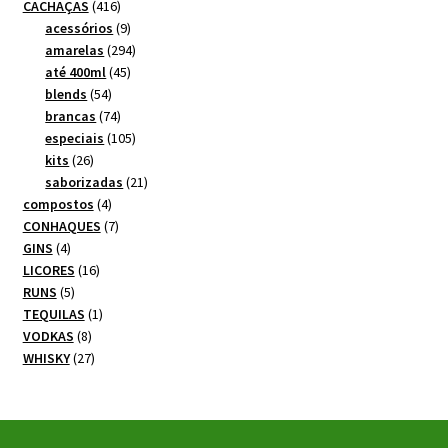
produtos
416
CACHAÇAS
416
produtos
9
acessórios
9
produtos
294
amarelas
294
45
produtos
até 400ml
45
54
produtos
blends
54
produtos
74
brancas
74
produtos
105
especiais
105
26
produtos
kits
26
produtos
21
saborizadas
21
4
produtos
compostos
4
produtos
7
CONHAQUES
7
4
produtos
GINS
4
produtos
16
LICORES
16
5
produtos
RUNS
5
produtos
1
TEQUILAS
1
8
produto
VODKAS
8
produtos
27
WHISKY
27
produtos