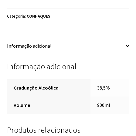
JOÃO
DA
BARRA
Categoria:
CONHAQUES
900ML
quantidade
Informação adicional
Informação adicional
Graduação Alcoólica
38,5%
Volume
900ml
Produtos relacionados