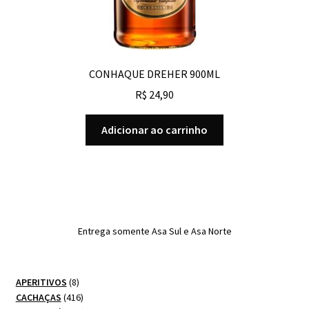
CONHAQUE DREHER 900ML
R$
24,90
Adicionar ao carrinho
Entrega somente Asa Sul e Asa Norte
8
APERITIVOS
8
produtos
416
CACHAÇAS
416