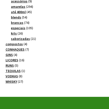
produtos
9
acessórios
9
produtos
294
amarelas
294
45
produtos
até 400ml
45
54
produtos
blends
54
produtos
74
brancas
74
produtos
105
especiais
105
26
produtos
kits
26
produtos
21
saborizadas
21
4
produtos
compostos
4
produtos
7
CONHAQUES
7
4
produtos
GINS
4
produtos
16
LICORES
16
5
produtos
RUNS
5
produtos
1
TEQUILAS
1
8
produto
VODKAS
8
produtos
27
WHISKY
27
produtos