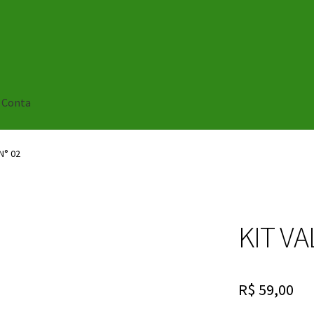
 Conta
N° 02
KIT VA
R$
59,00