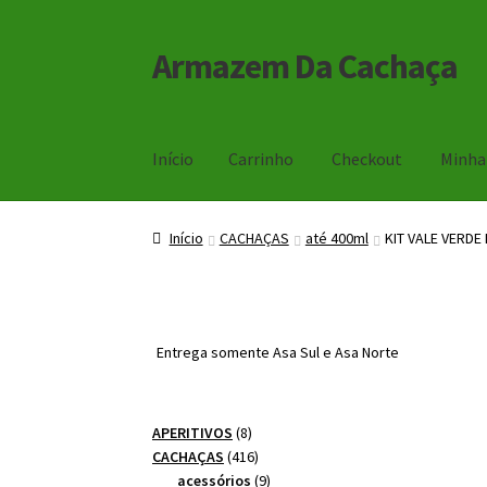
Armazem Da Cachaça
Pular
Pular
para
para
navegação
o
conteúdo
Início
Carrinho
Checkout
Minha
Início
Carrinho
Checkout
Minha Conta
Início
CACHAÇAS
até 400ml
KIT VALE VERDE 
Entrega somente Asa Sul e Asa Norte
8
APERITIVOS
8
produtos
416
CACHAÇAS
416
produtos
9
acessórios
9