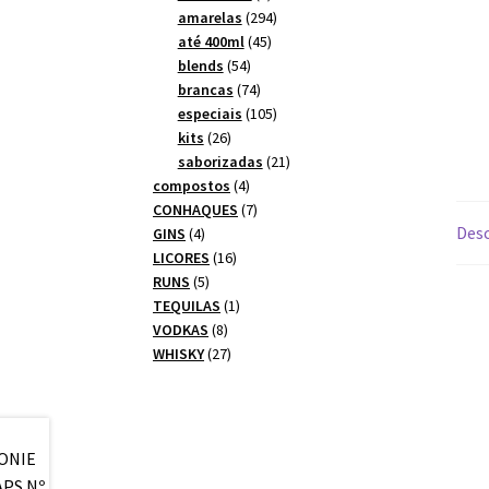
produtos
294
amarelas
294
45
produtos
até 400ml
45
54
produtos
blends
54
produtos
74
brancas
74
produtos
105
especiais
105
26
produtos
kits
26
produtos
21
saborizadas
21
4
produtos
compostos
4
produtos
7
CONHAQUES
7
Desc
4
produtos
GINS
4
produtos
16
LICORES
16
5
produtos
RUNS
5
produtos
1
TEQUILAS
1
8
produto
VODKAS
8
produtos
27
WHISKY
27
produtos