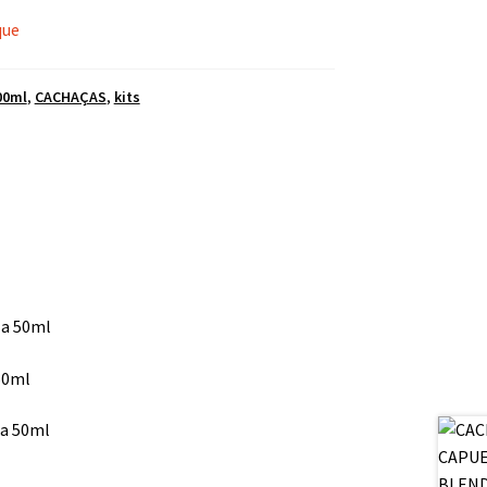
que
00ml
,
CACHAÇAS
,
kits
la 50ml
 50ml
ta 50ml