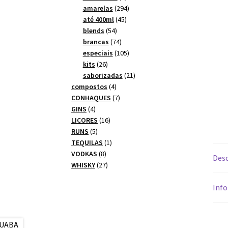
produtos
294
amarelas
294
45
produtos
até 400ml
45
54
produtos
blends
54
produtos
74
brancas
74
produtos
105
especiais
105
26
produtos
kits
26
produtos
21
saborizadas
21
4
produtos
compostos
4
produtos
7
CONHAQUES
7
4
produtos
GINS
4
produtos
16
LICORES
16
5
produtos
RUNS
5
produtos
1
TEQUILAS
1
8
produto
VODKAS
8
Desc
produtos
27
WHISKY
27
produtos
Info