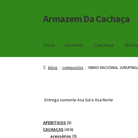
Armazem Da Cachaça
Pular
Pular
para
para
navegação
o
conteúdo
Início
Carrinho
Checkout
Minha
Início
Carrinho
Checkout
Minha Conta
Início
compostos
VINHO NACIONAL JURUPING
Entrega somente Asa Sul e Asa Norte
8
APERITIVOS
8
produtos
416
CACHAÇAS
416
produtos
9
acessórios
9