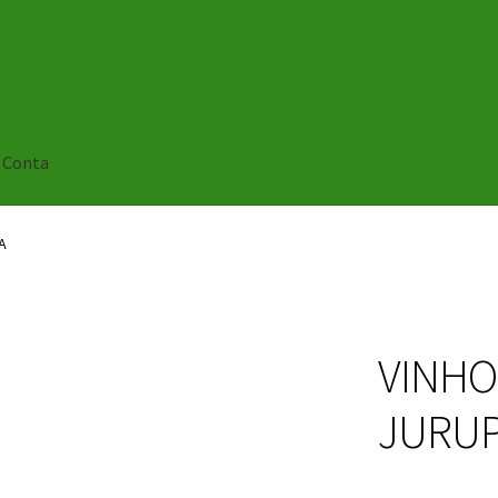
 Conta
A
VINHO
JURUP