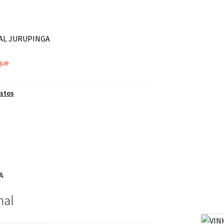
AL JURUPINGA
que
stos
A
nal