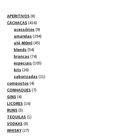
8
APERITIVOS
8
produtos
416
CACHAÇAS
416
produtos
9
acessórios
9
produtos
294
amarelas
294
45
produtos
até 400ml
45
54
produtos
blends
54
produtos
74
brancas
74
produtos
105
especiais
105
26
produtos
kits
26
produtos
21
saborizadas
21
4
produtos
compostos
4
produtos
7
CONHAQUES
7
4
produtos
GINS
4
produtos
16
LICORES
16
5
produtos
RUNS
5
produtos
1
TEQUILAS
1
8
produto
VODKAS
8
produtos
27
WHISKY
27
produtos