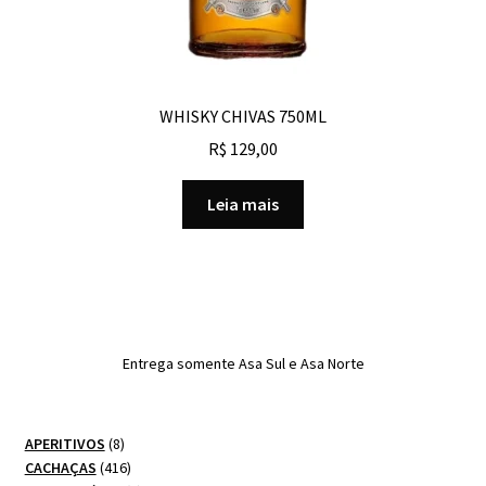
WHISKY CHIVAS 750ML
R$
129,00
Leia mais
Entrega somente Asa Sul e Asa Norte
8
APERITIVOS
8
produtos
416
CACHAÇAS
416