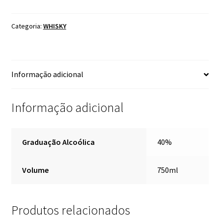
LABEL
21
ANOS
Categoria:
WHISKY
750ML
quantidade
Informação adicional
Informação adicional
Graduação Alcoólica
40%
Volume
750ml
Produtos relacionados