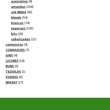
produtos
9
acessórios
9
produtos
294
amarelas
294
45
produtos
até 400ml
45
54
produtos
blends
54
produtos
74
brancas
74
produtos
105
especiais
105
26
produtos
kits
26
produtos
21
saborizadas
21
4
produtos
compostos
4
produtos
7
CONHAQUES
7
4
produtos
GINS
4
produtos
16
LICORES
16
5
produtos
RUNS
5
produtos
1
TEQUILAS
1
8
produto
VODKAS
8
produtos
27
WHISKY
27
produtos