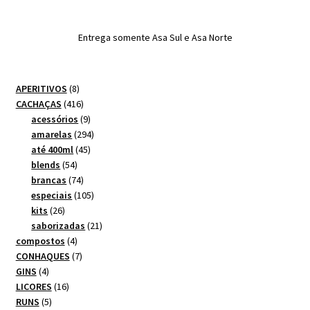
Entrega somente Asa Sul e Asa Norte
8
APERITIVOS
8
produtos
416
CACHAÇAS
416
produtos
9
acessórios
9
produtos
294
amarelas
294
45
produtos
até 400ml
45
54
produtos
blends
54
produtos
74
brancas
74
produtos
105
especiais
105
26
produtos
kits
26
produtos
21
saborizadas
21
4
produtos
compostos
4
produtos
7
CONHAQUES
7
4
produtos
GINS
4
produtos
16
LICORES
16
5
produtos
RUNS
5