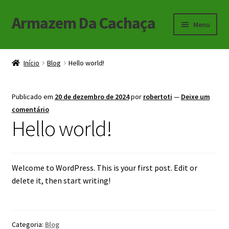
Armazem Da Cachaça
Pular
Pular
Menu
para
para
navegação
o
Início
conteúdo
Início
Blog
Hello world!
Carrinho
Publicado em
20 de dezembro de 2024
por
robertoti
—
Deixe um
Checkout
comentário
Hello world!
Minha Conta
Welcome to WordPress. This is your first post. Edit or
delete it, then start writing!
Categoria:
Blog