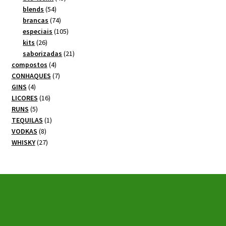
54
produtos
blends
54
produtos
74
brancas
74
produtos
105
especiais
105
26
produtos
kits
26
produtos
21
saborizadas
21
4
produtos
compostos
4
produtos
7
CONHAQUES
7
4
produtos
GINS
4
produtos
16
LICORES
16
5
produtos
RUNS
5
produtos
1
TEQUILAS
1
8
produto
VODKAS
8
produtos
27
WHISKY
27
produtos