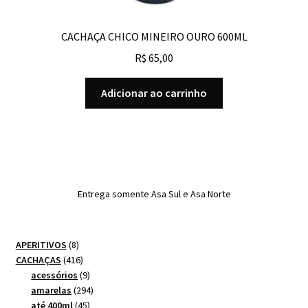
CACHAÇA CHICO MINEIRO OURO 600ML
R$
65,00
Adicionar ao carrinho
Entrega somente Asa Sul e Asa Norte
8
APERITIVOS
8
produtos
416
CACHAÇAS
416
produtos
9
acessórios
9
produtos
294
amarelas
294
45
produtos
até 400ml
45