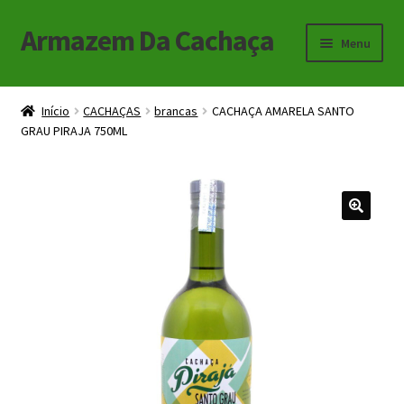
Armazem Da Cachaça
Pular
Pular
Menu
para
para
navegação
o
Início
conteúdo
Início
CACHAÇAS
brancas
CACHAÇA AMARELA SANTO
GRAU PIRAJA 750ML
Carrinho
Checkout
Minha Conta
🔍