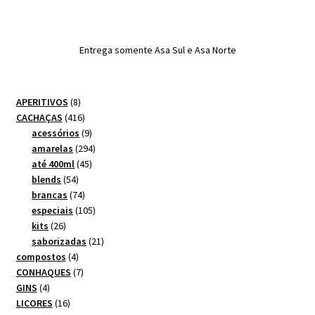
Entrega somente Asa Sul e Asa Norte
8
APERITIVOS
8
produtos
416
CACHAÇAS
416
produtos
9
acessórios
9
produtos
294
amarelas
294
45
produtos
até 400ml
45
54
produtos
blends
54
produtos
74
brancas
74
produtos
105
especiais
105
26
produtos
kits
26
produtos
21
saborizadas
21
4
produtos
compostos
4
produtos
7
CONHAQUES
7
4
produtos
GINS
4
produtos
16
LICORES
16