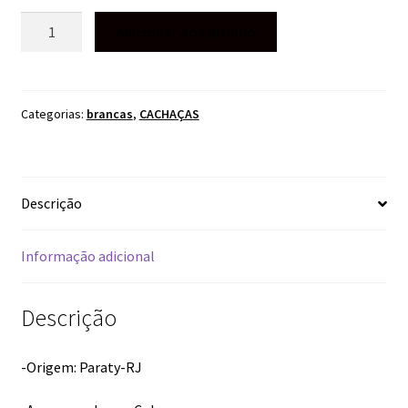
CACHAÇA
Adicionar ao carrinho
AMARELA
SANTO
GRAU
PIRAJA
Categorias:
brancas
,
CACHAÇAS
750ML
quantidade
Descrição
Informação adicional
Descrição
-Origem: Paraty-RJ