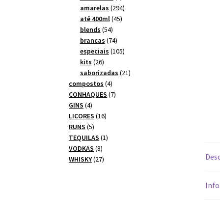
produtos
294
amarelas
294
45
produtos
até 400ml
45
54
produtos
blends
54
produtos
74
brancas
74
produtos
105
especiais
105
26
produtos
kits
26
produtos
21
saborizadas
21
4
produtos
compostos
4
produtos
7
CONHAQUES
7
4
produtos
GINS
4
produtos
16
LICORES
16
5
produtos
RUNS
5
produtos
1
TEQUILAS
1
8
produto
VODKAS
8
Desc
produtos
27
WHISKY
27
produtos
Info