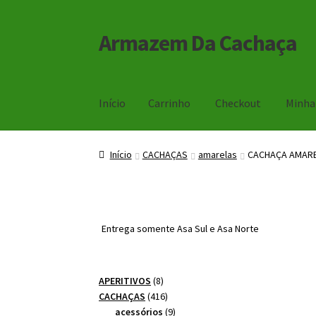
Armazem Da Cachaça
Pular
Pular
para
para
navegação
o
conteúdo
Início
Carrinho
Checkout
Minha
Início
Carrinho
Checkout
Minha Conta
Início
CACHAÇAS
amarelas
CACHAÇA AMARE
Entrega somente Asa Sul e Asa Norte
8
APERITIVOS
8
produtos
416
CACHAÇAS
416
produtos
9
acessórios
9