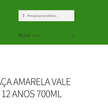
Pesquisar
Pesquisar
por:
R$
0,00
0 item
ÇA AMARELA VALE
 12 ANOS 700ML