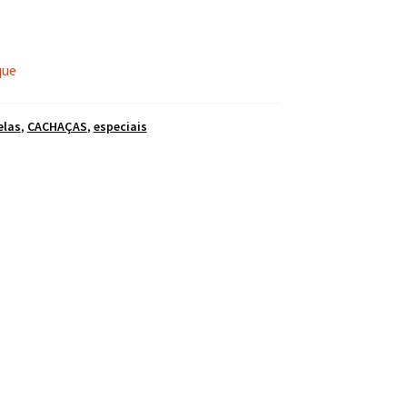
que
elas
,
CACHAÇAS
,
especiais