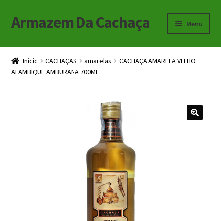
Armazem Da Cachaça
Pular
Pular
Menu
para
para
navegação
o
Início
conteúdo
Início
CACHAÇAS
amarelas
CACHAÇA AMARELA VELHO
ALAMBIQUE AMBURANA 700ML
Carrinho
Checkout
Minha Conta
🔍