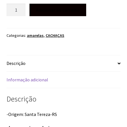
CACHAÇA
Adicionar ao carrinho
AMARELA
VELHO
ALAMBIQUE
AMBURANA
Categorias:
amarelas
,
CACHAÇAS
700ML
quantidade
Descrição
Informação adicional
Descrição
-Origem: Santa Tereza-RS