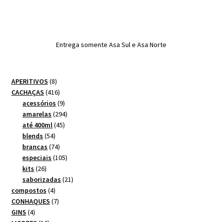
Entrega somente Asa Sul e Asa Norte
8
APERITIVOS
8
produtos
416
CACHAÇAS
416
produtos
9
acessórios
9
produtos
294
amarelas
294
45
produtos
até 400ml
45
54
produtos
blends
54
produtos
74
brancas
74
produtos
105
especiais
105
26
produtos
kits
26
produtos
21
saborizadas
21
4
produtos
compostos
4
produtos
7
CONHAQUES
7
4
produtos
GINS
4