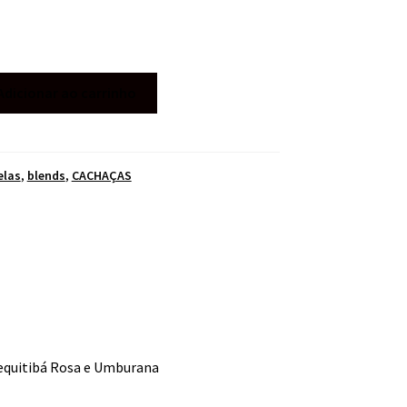
Adicionar ao carrinho
elas
,
blends
,
CACHAÇAS
quitibá Rosa e Umburana