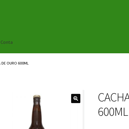
 Conta
 DE OURO 600ML
CACHA
🔍
600ML