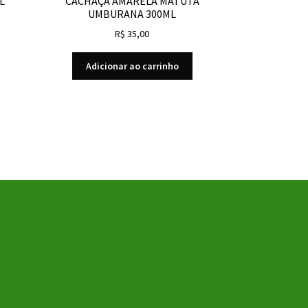
L
CACHAÇA AMARELA MATUTA
UMBURANA 300ML
R$
35,00
Adicionar ao carrinho