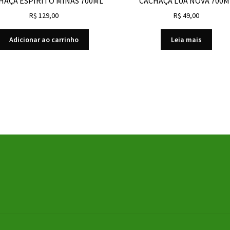
HAÇA ESPIRITO MINAS 700ML
CACHAÇA LUA NOVA 700M
R$
129,00
R$
49,00
Adicionar ao carrinho
Leia mais