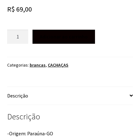
R$
69,00
CACHAÇA
Adicionar ao carrinho
CAPUEIRA
PRATA
700ML
quantidade
Categorias:
brancas
,
CACHAÇAS
Descrição
Descrição
-Origem: Paraúna-GO