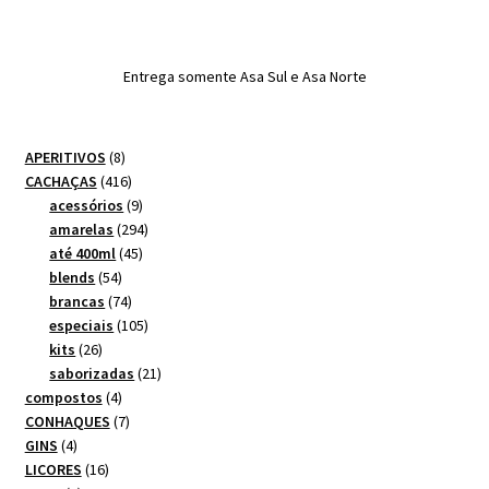
Entrega somente Asa Sul e Asa Norte
8
APERITIVOS
8
produtos
416
CACHAÇAS
416
produtos
9
acessórios
9
produtos
294
amarelas
294
45
produtos
até 400ml
45
54
produtos
blends
54
produtos
74
brancas
74
produtos
105
especiais
105
26
produtos
kits
26
produtos
21
saborizadas
21
4
produtos
compostos
4
produtos
7
CONHAQUES
7
4
produtos
GINS
4
produtos
16
LICORES
16