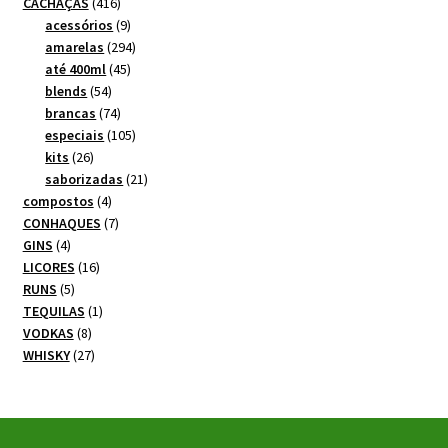
produtos
416
CACHAÇAS
416
produtos
9
acessórios
9
produtos
294
amarelas
294
45
produtos
até 400ml
45
54
produtos
blends
54
produtos
74
brancas
74
produtos
105
especiais
105
26
produtos
kits
26
produtos
21
saborizadas
21
4
produtos
compostos
4
produtos
7
CONHAQUES
7
4
produtos
GINS
4
produtos
16
LICORES
16
5
produtos
RUNS
5
produtos
1
TEQUILAS
1
8
produto
VODKAS
8
produtos
27
WHISKY
27
produtos