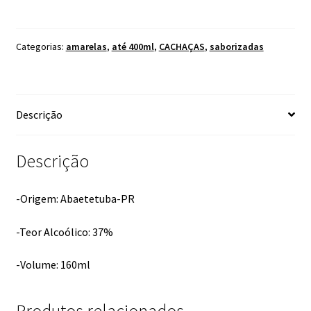
JAMBU
INDIAZINHA
160ML
Categorias:
amarelas
,
até 400ml
,
CACHAÇAS
,
saborizadas
quantidade
Descrição
Descrição
-Origem: Abaetetuba-PR
-Teor Alcoólico: 37%
-Volume: 160ml