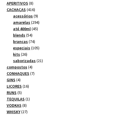
8
APERITIVOS
8
produtos
416
CACHAÇAS
416
produtos
9
acessórios
9
produtos
294
amarelas
294
45
produtos
até 400ml
45
54
produtos
blends
54
produtos
74
brancas
74
produtos
105
especiais
105
26
produtos
kits
26
produtos
21
saborizadas
21
4
produtos
compostos
4
produtos
7
CONHAQUES
7
4
produtos
GINS
4
produtos
16
LICORES
16
5
produtos
RUNS
5
produtos
1
TEQUILAS
1
8
produto
VODKAS
8
produtos
27
WHISKY
27
produtos