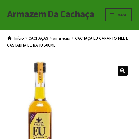
Armazem Da Cachaça
Pular
Pular
Menu
para
para
navegação
o
Início
conteúdo
Início
CACHAÇAS
amarelas
CACHAÇA EU GARANTO MEL E
CASTANHA DE BARU 500ML
Carrinho
Checkout
Minha Conta
🔍