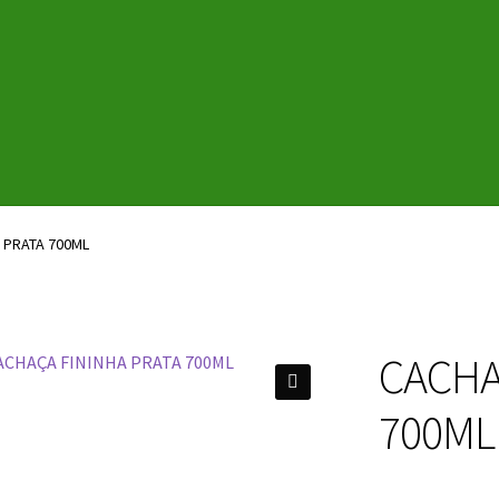
 PRATA 700ML
CACHA
🔍
700ML