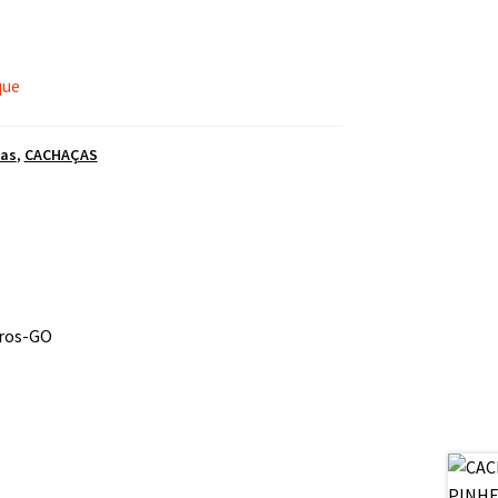
que
cas
,
CACHAÇAS
iros-GO