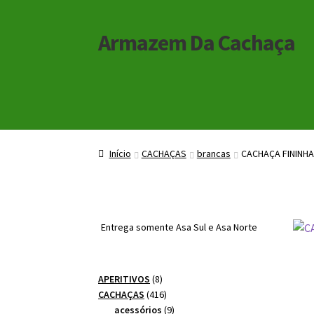
Armazem Da Cachaça
Pular
Pular
para
para
navegação
o
conteúdo
Início
Início
Carrinho
Carrinho
Checkout
Checkout
Minha Conta
Minha Conta
Início
CACHAÇAS
brancas
CACHAÇA FININHA
Entrega somente Asa Sul e Asa Norte
8
APERITIVOS
8
produtos
416
CACHAÇAS
416
produtos
9
acessórios
9