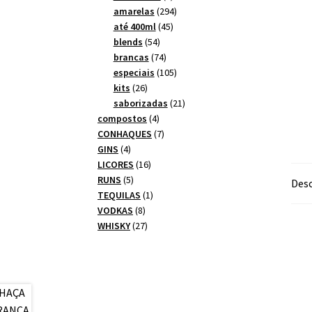
produtos
294
amarelas
294
45
produtos
até 400ml
45
54
produtos
blends
54
produtos
74
brancas
74
produtos
105
especiais
105
26
produtos
kits
26
produtos
21
saborizadas
21
4
produtos
compostos
4
produtos
7
CONHAQUES
7
4
produtos
GINS
4
produtos
16
LICORES
16
5
produtos
RUNS
5
Desc
produtos
1
TEQUILAS
1
8
produto
VODKAS
8
produtos
27
WHISKY
27
produtos