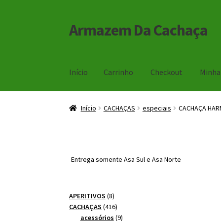
Armazem Da Cachaça
Pular
Pular
para
para
navegação
o
conteúdo
Início
Carrinho
Checkout
Minha
Início
Carrinho
Checkout
Minha Conta
Início
CACHAÇAS
especiais
CACHAÇA HARM
Entrega somente Asa Sul e Asa Norte
8
APERITIVOS
8
produtos
416
CACHAÇAS
416
produtos
9
acessórios
9