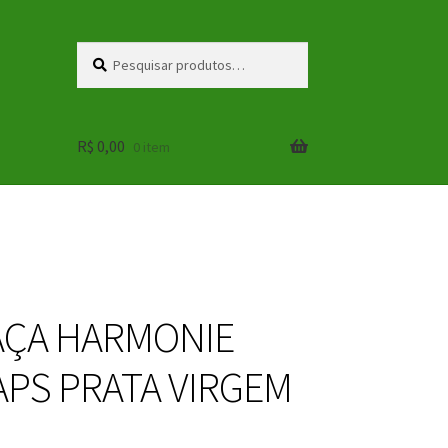
Pesquisar
Pesquisar
por:
R$
0,00
0 item
ÇA HARMONIE
PS PRATA VIRGEM