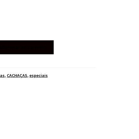
Adicionar ao carrinho
cas
,
CACHAÇAS
,
especiais