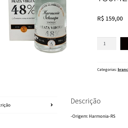
R$
159,00
CACHAÇA
HARMONIE
SCHNAPS
PRATA
VIRGEM
Categorias:
bran
750ML
quantidade
Descrição
rição
-Origem: Harmonia-RS