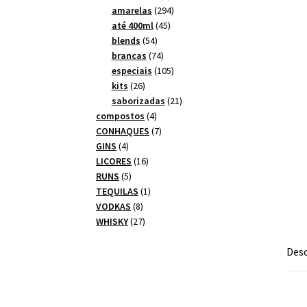
produtos
294
amarelas
294
45
produtos
até 400ml
45
54
produtos
blends
54
produtos
74
brancas
74
produtos
105
especiais
105
26
produtos
kits
26
produtos
21
saborizadas
21
4
produtos
compostos
4
produtos
7
CONHAQUES
7
4
produtos
GINS
4
produtos
16
LICORES
16
5
produtos
RUNS
5
produtos
1
TEQUILAS
1
8
produto
VODKAS
8
produtos
27
WHISKY
27
produtos
Desc