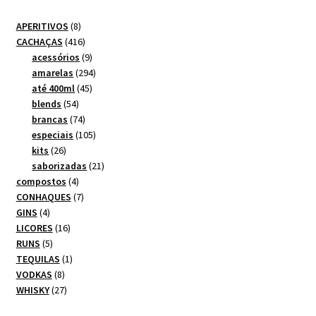
8
APERITIVOS
8
produtos
416
CACHAÇAS
416
produtos
9
acessórios
9
produtos
294
amarelas
294
45
produtos
até 400ml
45
54
produtos
blends
54
produtos
74
brancas
74
produtos
105
especiais
105
26
produtos
kits
26
produtos
21
saborizadas
21
4
produtos
compostos
4
produtos
7
CONHAQUES
7
4
produtos
GINS
4
produtos
16
LICORES
16
5
produtos
RUNS
5
produtos
1
TEQUILAS
1
8
produto
VODKAS
8
produtos
27
WHISKY
27
produtos