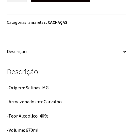
LUA
CARVALHO
670ML
Categorias:
amarelas
,
CACHAÇAS
quantidade
Descrição
Descrição
-Origem: Salinas-MG
-Armazenado em: Carvalho
-Teor Alcoólico: 40%
-Volume: 670ml