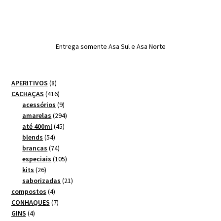
Entrega somente Asa Sul e Asa Norte
8
APERITIVOS
8
produtos
416
CACHAÇAS
416
produtos
9
acessórios
9
produtos
294
amarelas
294
45
produtos
até 400ml
45
54
produtos
blends
54
produtos
74
brancas
74
produtos
105
especiais
105
26
produtos
kits
26
produtos
21
saborizadas
21
4
produtos
compostos
4
produtos
7
CONHAQUES
7
4
produtos
GINS
4