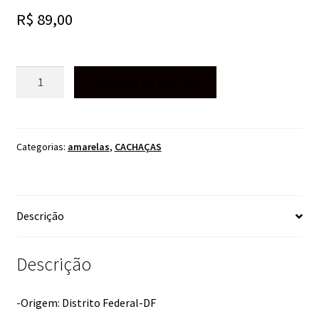
R$
89,00
CACHAÇA
Adicionar ao carrinho
REMEDIN
OURO
500ML
quantidade
Categorias:
amarelas
,
CACHAÇAS
Descrição
Descrição
-Origem: Distrito Federal-DF