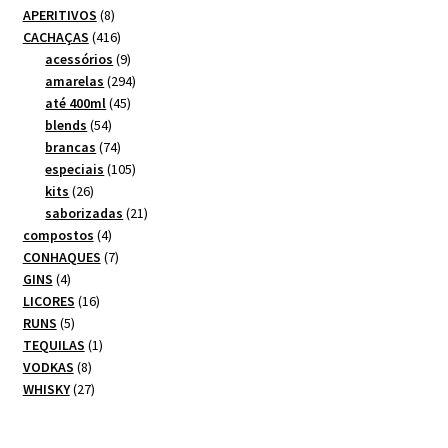
8
APERITIVOS
8
produtos
416
CACHAÇAS
416
produtos
9
acessórios
9
produtos
294
amarelas
294
45
produtos
até 400ml
45
54
produtos
blends
54
produtos
74
brancas
74
produtos
105
especiais
105
26
produtos
kits
26
produtos
21
saborizadas
21
4
produtos
compostos
4
produtos
7
CONHAQUES
7
4
produtos
GINS
4
produtos
16
LICORES
16
5
produtos
RUNS
5
produtos
1
TEQUILAS
1
8
produto
VODKAS
8
produtos
27
WHISKY
27
produtos