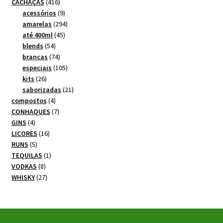
produtos
416
CACHAÇAS
416
produtos
9
acessórios
9
produtos
294
amarelas
294
45
produtos
até 400ml
45
54
produtos
blends
54
produtos
74
brancas
74
produtos
105
especiais
105
26
produtos
kits
26
produtos
21
saborizadas
21
4
produtos
compostos
4
produtos
7
CONHAQUES
7
4
produtos
GINS
4
produtos
16
LICORES
16
5
produtos
RUNS
5
produtos
1
TEQUILAS
1
8
produto
VODKAS
8
produtos
27
WHISKY
27
produtos