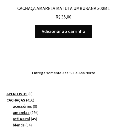
CACHAÇA AMARELA MATUTA UMBURANA 300ML
R$
35,00
Adicionar ao carrinho
Entrega somente Asa Sul e Asa Norte
8
APERITIVOS
8
produtos
416
CACHAÇAS
416
produtos
9
acessórios
9
produtos
294
amarelas
294
45
produtos
até 400ml
45
54
produtos
blends
54