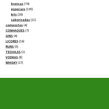
produtos
74
brancas
74
produtos
105
especiais
105
26
produtos
kits
26
produtos
21
saborizadas
21
4
produtos
compostos
4
produtos
7
CONHAQUES
7
4
produtos
GINS
4
produtos
16
LICORES
16
5
produtos
RUNS
5
produtos
1
TEQUILAS
1
8
produto
VODKAS
8
produtos
27
WHISKY
27
produtos