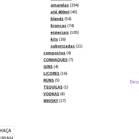
produtos
294
amarelas
294
45
produtos
até 400ml
45
54
produtos
blends
54
produtos
74
brancas
74
produtos
105
especiais
105
26
produtos
kits
26
produtos
21
saborizadas
21
4
produtos
compostos
4
produtos
7
CONHAQUES
7
4
produtos
GINS
4
produtos
16
LICORES
16
5
produtos
RUNS
5
Desc
produtos
1
TEQUILAS
1
8
produto
VODKAS
8
produtos
27
WHISKY
27
produtos