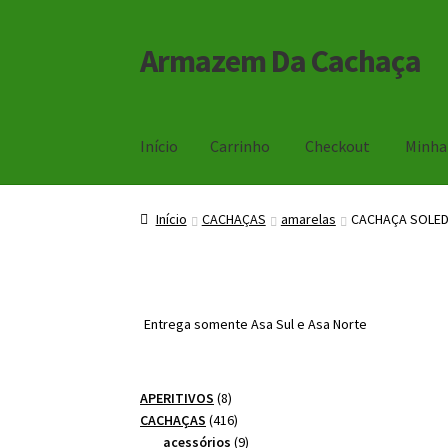
Armazem Da Cachaça
Pular
Pular
para
para
navegação
o
conteúdo
Início
Carrinho
Checkout
Minha
Início
Carrinho
Checkout
Minha Conta
Início
CACHAÇAS
amarelas
CACHAÇA SOLED
Entrega somente Asa Sul e Asa Norte
8
APERITIVOS
8
produtos
416
CACHAÇAS
416
produtos
9
acessórios
9