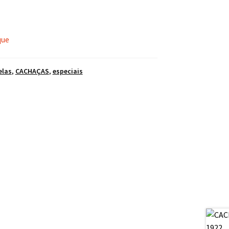
que
elas
,
CACHAÇAS
,
especiais