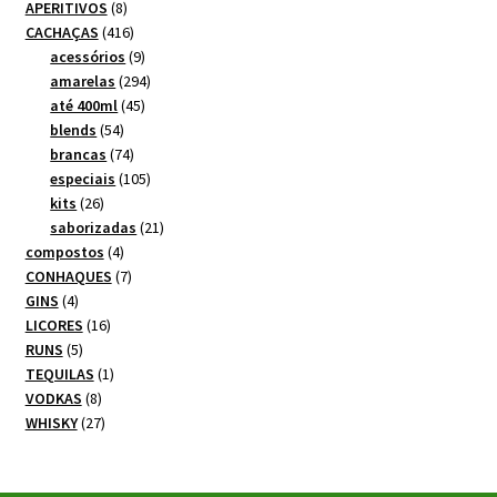
8
APERITIVOS
8
produtos
416
CACHAÇAS
416
produtos
9
acessórios
9
produtos
294
amarelas
294
45
produtos
até 400ml
45
54
produtos
blends
54
produtos
74
brancas
74
produtos
105
especiais
105
26
produtos
kits
26
produtos
21
saborizadas
21
4
produtos
compostos
4
produtos
7
CONHAQUES
7
4
produtos
GINS
4
produtos
16
LICORES
16
5
produtos
RUNS
5
produtos
1
TEQUILAS
1
8
produto
VODKAS
8
produtos
27
WHISKY
27
produtos