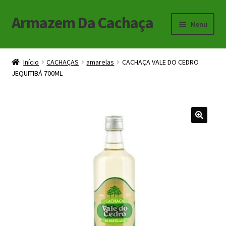
Armazem Da Cachaça
Pular
Pular
Menu
para
para
navegação
o
Início
conteúdo
Início
CACHAÇAS
amarelas
CACHAÇA VALE DO CEDRO
JEQUITIBÁ 700ML
Carrinho
Checkout
Minha Conta
🔍