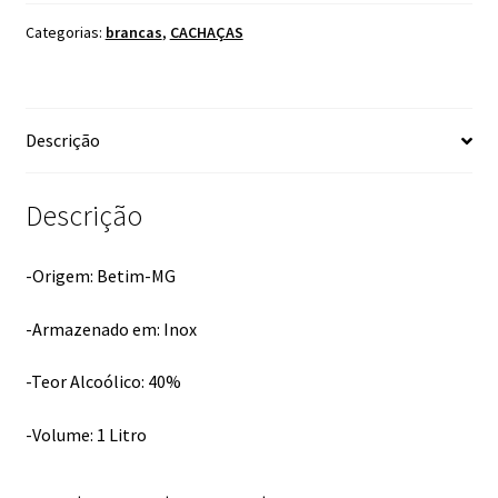
PRATA
1LITRO
Categorias:
brancas
,
CACHAÇAS
quantidade
Descrição
Descrição
-Origem: Betim-MG
-Armazenado em: Inox
-Teor Alcoólico: 40%
-Volume: 1 Litro