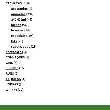
produtos
416
CACHAÇAS
416
produtos
9
acessórios
9
produtos
294
amarelas
294
45
produtos
até 400ml
45
54
produtos
blends
54
produtos
74
brancas
74
produtos
105
especiais
105
26
produtos
kits
26
produtos
21
saborizadas
21
4
produtos
compostos
4
produtos
7
CONHAQUES
7
4
produtos
GINS
4
produtos
16
LICORES
16
5
produtos
RUNS
5
produtos
1
TEQUILAS
1
8
produto
VODKAS
8
produtos
27
WHISKY
27
produtos