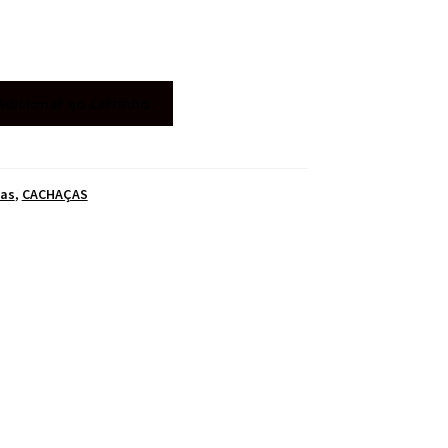
Adicionar ao carrinho
cas
,
CACHAÇAS