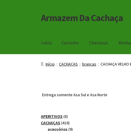
Armazem Da Cachaça
Pular
Pular
para
para
navegação
o
conteúdo
Início
Carrinho
Checkout
Minha
Início
Carrinho
Checkout
Minha Conta
Início
CACHAÇAS
brancas
CACHAÇA VELHO 
Entrega somente Asa Sul e Asa Norte
8
APERITIVOS
8
produtos
416
CACHAÇAS
416
produtos
9
acessórios
9