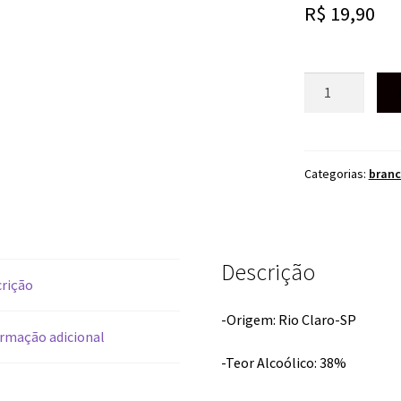
R$
19,90
CACHAÇA
VELHO
BARREIRO
910ML
quantidade
Categorias:
bran
Descrição
rição
-Origem: Rio Claro-SP
rmação adicional
-Teor Alcoólico: 38%