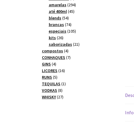
produtos
294
amarelas
294
45
produtos
até 400ml
45
54
produtos
blends
54
produtos
74
brancas
74
produtos
105
especiais
105
26
produtos
kits
26
produtos
21
saborizadas
21
4
produtos
compostos
4
produtos
7
CONHAQUES
7
4
produtos
GINS
4
produtos
16
LICORES
16
5
produtos
RUNS
5
produtos
1
TEQUILAS
1
8
produto
VODKAS
8
Desc
produtos
27
WHISKY
27
produtos
Info