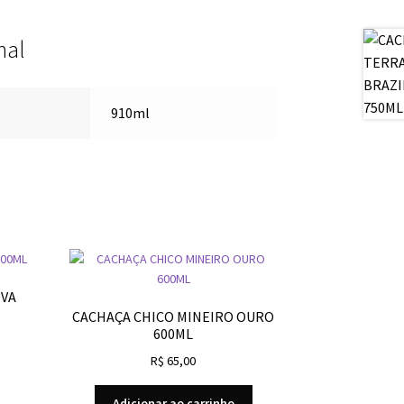
nal
910ml
OVA
CACHAÇA CHICO MINEIRO OURO
600ML
R$
65,00
Adicionar ao carrinho