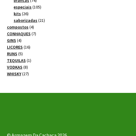
produtos
74
brancas
74
produtos
105
especiais
105
26
produtos
kits
26
produtos
21
saborizadas
21
4
produtos
compostos
4
produtos
7
CONHAQUES
7
4
produtos
GINS
4
produtos
16
LICORES
16
5
produtos
RUNS
5
produtos
1
TEQUILAS
1
8
produto
VODKAS
8
produtos
27
WHISKY
27
produtos
© Armazem Da Cachaça 2026