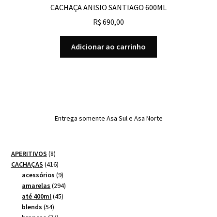
CACHAÇA ANISIO SANTIAGO 600ML
R$
690,00
Adicionar ao carrinho
Entrega somente Asa Sul e Asa Norte
8
APERITIVOS
8
produtos
416
CACHAÇAS
416
produtos
9
acessórios
9
produtos
294
amarelas
294
45
produtos
até 400ml
45
54
produtos
blends
54