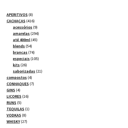
8
APERITIVOS
8
produtos
416
CACHAÇAS
416
produtos
9
acessórios
9
produtos
294
amarelas
294
45
produtos
até 400ml
45
54
produtos
blends
54
produtos
74
brancas
74
produtos
105
especiais
105
26
produtos
kits
26
produtos
21
saborizadas
21
4
produtos
compostos
4
produtos
7
CONHAQUES
7
4
produtos
GINS
4
produtos
16
LICORES
16
5
produtos
RUNS
5
produtos
1
TEQUILAS
1
8
produto
VODKAS
8
produtos
27
WHISKY
27
produtos