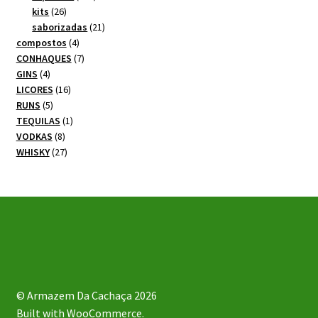
26
produtos
kits
26
produtos
21
saborizadas
21
4
produtos
compostos
4
produtos
7
CONHAQUES
7
4
produtos
GINS
4
produtos
16
LICORES
16
5
produtos
RUNS
5
produtos
1
TEQUILAS
1
8
produto
VODKAS
8
produtos
27
WHISKY
27
produtos
© Armazem Da Cachaça 2026
Built with WooCommerce
.