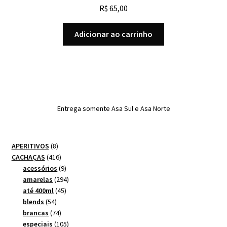
R$
65,00
Adicionar ao carrinho
Entrega somente Asa Sul e Asa Norte
8
APERITIVOS
8
produtos
416
CACHAÇAS
416
produtos
9
acessórios
9
produtos
294
amarelas
294
45
produtos
até 400ml
45
54
produtos
blends
54
produtos
74
brancas
74
produtos
105
especiais
105